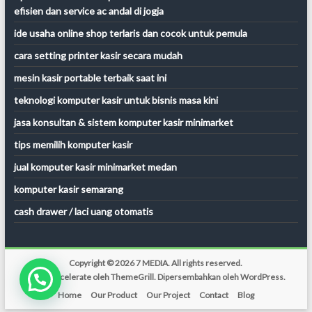
efisien dan service ac andal di jogja
ide usaha online shop terlaris dan cocok untuk pemula
cara setting printer kasir secara mudah
mesin kasir portable terbaik saat ini
teknologi komputer kasir untuk bisnis masa kini
jasa konsultan & sistem komputer kasir minimarket
tips memilih komputer kasir
jual komputer kasir minimarket medan
komputer kasir semarang
cash drawer / laci uang otomatis
Copyright © 2026
7 MEDIA
. All rights reserved.
Tema:
Accelerate
oleh ThemeGrill. Dipersembahkan oleh
WordPress
.
Home
Our Product
Our Project
Contact
Blog