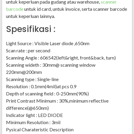
untuk keperluan pada gudang atau warehouse,
scanner
barcode
untuk id card, untuk invoice, serta scanner barcode
untuk keperluan lainnya.
Spesifikasi :
Light Source : Visible Laser diode ,650nm
Scan rate : per second
Scanning Angle : 606542(left&right, front&back, turn)
Scanning wideth : 30mm@ scanning window
220mm@200mm
Scanning type : Single-line
Resolution : 0.1mm(4mil)at pcs 0.9
Depth of scanning field : 0-250mm(90%)
Print Contrast Minimum : 30%,minimum reflective
difference(@650nm)
Indicator light : LED DIODE
Minimum Resolution : 3mil
Pysical Charateristic Description