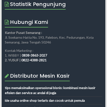
Statistik Pengunjung
Hubungi Kami
Kantor Pusat Semarang :
Jl. Soekarno Hatta No. 193, Palebon, Kec. Pedurungan, Kota
Semarang, Jawa Tengah 50246
Kontak Marketing :
1. WIBBY |
0838-3863-2027
2. YUSUF |
0822-4388-2821
Distributor Mesin Kasir
tips memaksimalkan operasional bisnis: kombinasi mesin kasir
efisien dan service ac andal di jogja
ide usaha online shop terlaris dan cocok untuk pemula