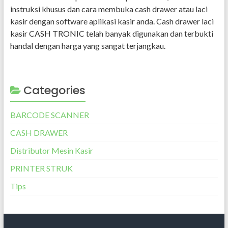
instruksi khusus dan cara membuka cash drawer atau laci
kasir dengan software aplikasi kasir anda. Cash drawer laci
kasir CASH TRONIC telah banyak digunakan dan terbukti
handal dengan harga yang sangat terjangkau.
Categories
BARCODE SCANNER
CASH DRAWER
Distributor Mesin Kasir
PRINTER STRUK
Tips