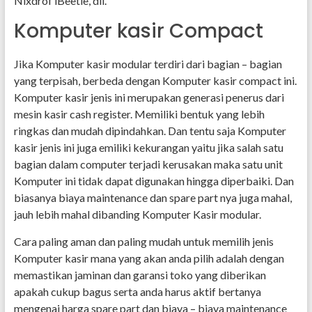
Nixdrof iBeetle, dll.
Komputer kasir Compact
Jika Komputer kasir modular terdiri dari bagian – bagian
yang terpisah, berbeda dengan Komputer kasir compact ini.
Komputer kasir jenis ini merupakan generasi penerus dari
mesin kasir cash register. Memiliki bentuk yang lebih
ringkas dan mudah dipindahkan. Dan tentu saja Komputer
kasir jenis ini juga emiliki kekurangan yaitu jika salah satu
bagian dalam computer terjadi kerusakan maka satu unit
Komputer ini tidak dapat digunakan hingga diperbaiki. Dan
biasanya biaya maintenance dan spare part nya juga mahal,
jauh lebih mahal dibanding Komputer Kasir modular.
Cara paling aman dan paling mudah untuk memilih jenis
Komputer kasir mana yang akan anda pilih adalah dengan
memastikan jaminan dan garansi toko yang diberikan
apakah cukup bagus serta anda harus aktif bertanya
mengenai harga spare part dan biaya – biaya maintenance