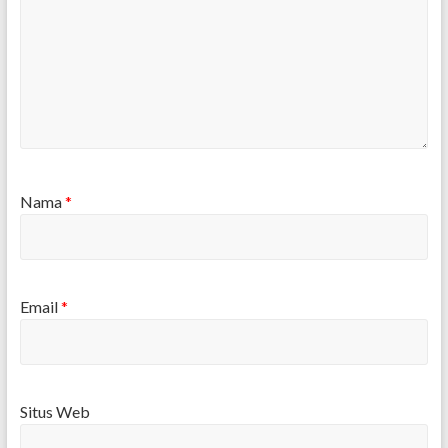
Nama
*
Email
*
Situs Web