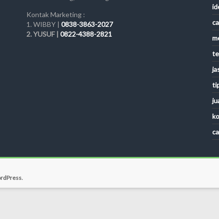
id
Kontak Marketing :
ca
1. WIBBY |
0838-3863-2027
2. YUSUF |
0822-4388-2821
me
te
ja
ti
ju
ko
ca
rdPress
.