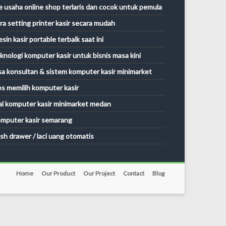
e usaha online shop terlaris dan cocok untuk pemula
ra setting printer kasir secara mudah
sin kasir portable terbaik saat ini
knologi komputer kasir untuk bisnis masa kini
sa konsultan & sistem komputer kasir minimarket
ps memilih komputer kasir
al komputer kasir minimarket medan
mputer kasir semarang
sh drawer / laci uang otomatis
Home
Our Product
Our Project
Contact
Blog