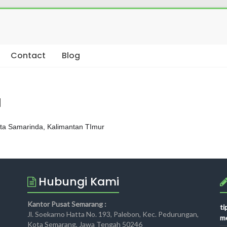
Contact
Blog
a
ota Samarinda, Kalimantan TImur
Hubungi Kami
Kantor Pusat Semarang :
ti
Jl. Soekarno Hatta No. 193, Palebon, Kec. Pedurungan,
me
Kota Semarang, Jawa Tengah 50246