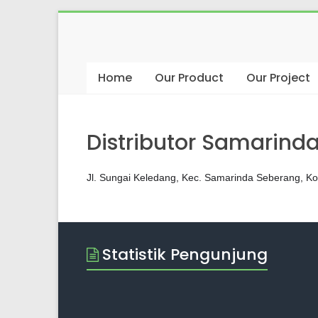
Skip
to
7
content
MEDIA
Home
Our Product
Our Project
Mesin
Kasir
Distributor Samarind
Mini
Market
Konsultan
Jl. Sungai Keledang, Kec. Samarinda Seberang, K
Statistik Pengunjung