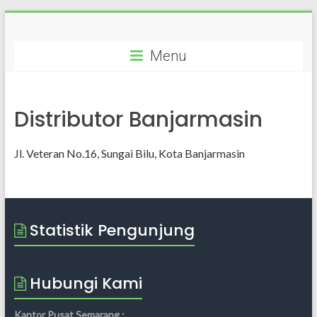
Skip
7
to
content
Menu
MEDIA
Mesin
Distributor Banjarmasin
Kasir
Mini
Market
Jl. Veteran No.16, Sungai Bilu, Kota Banjarmasin
Konsultan
Statistik Pengunjung
Hubungi Kami
Kantor Pusat Semarang :